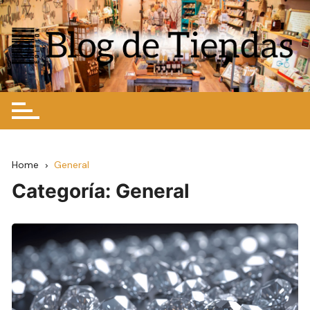
Skip
to
content
Home
General
Categoría:
General