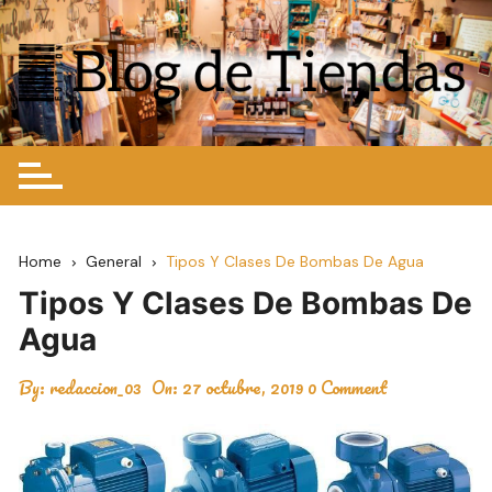
Skip
to
content
Home
General
Tipos Y Clases De Bombas De Agua
Tipos Y Clases De Bombas De
Agua
By:
redaccion_03
On:
27 octubre, 2019
0 Comment