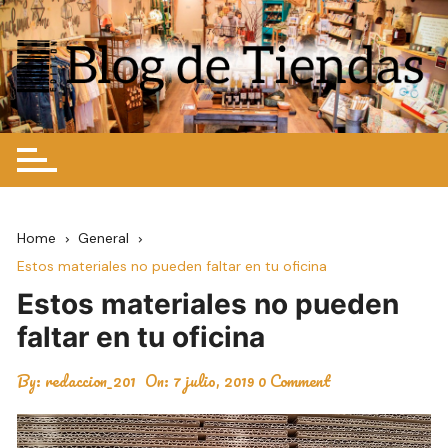
Skip
to
content
Home
General
Estos materiales no pueden faltar en tu oficina
Estos materiales no pueden
faltar en tu oficina
By:
redaccion_201
On:
7 julio, 2019
0 Comment