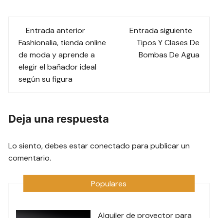
Navegación
Entrada anterior
Entrada siguiente
de
Fashionalia, tienda online
Tipos Y Clases De
de moda y aprende a
Bombas De Agua
las
elegir el bañador ideal
según su figura
entradas
Deja una respuesta
Lo siento, debes estar
conectado
para publicar un
comentario.
Populares
Alquiler de proyector para